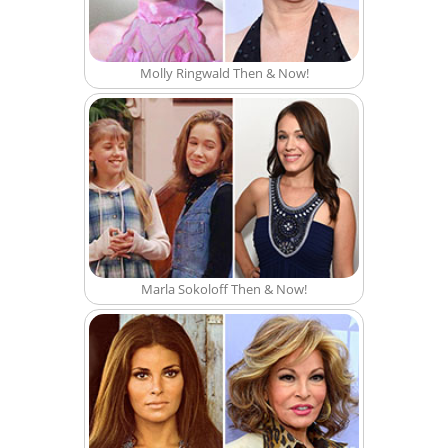
Molly Ringwald Then & Now!
Marla Sokoloff Then & Now!